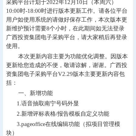
采购平台计划于
20
22
年
12
月
10
日
（
本周
六
）
1
0
:00时-
18
:00时进行
版本更新工作
。请各位
平台
用户
如使用系统的请做好保存工作，本次版本更
新维护预计需要
8
个小时，在此期间如无法登录
广西投资集团电子采购平台，请大家稍后再登录
使用。
本次更新内容主要为功能优化调整。因版本
更新给您造成的不便，敬请谅解，谢谢。广西投
资集团电子采购平台
V2.
29
版本主要更新内容包
括：
一、
新增功能
1.语音抽取南宁号码外显
2.新增评标表格/报告模板自定义功能
3.pageoffice在线编辑功能（拟项目
管理模
块
）